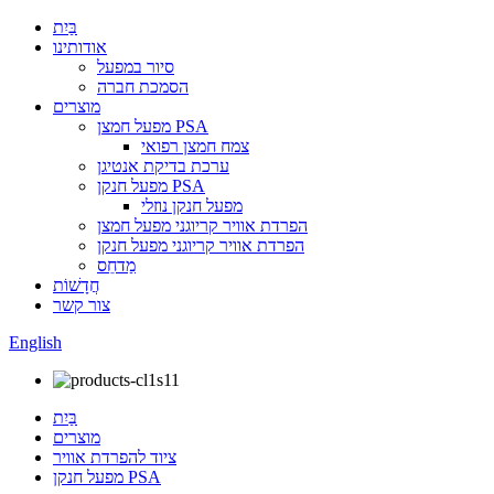
בַּיִת
אודותינו
סיור במפעל
הסמכת חברה
מוצרים
מפעל חמצן PSA
צמח חמצן רפואי
ערכת בדיקת אנטיגן
מפעל חנקן PSA
מפעל חנקן נוזלי
הפרדת אוויר קריוגני מפעל חמצן
הפרדת אוויר קריוגני מפעל חנקן
מַדחֵס
חֲדָשׁוֹת
צור קשר
English
בַּיִת
מוצרים
ציוד להפרדת אוויר
מפעל חנקן PSA