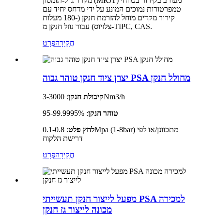
מקרר ג'ול-תומסון (MRJT) מעורב בקירור בטווחי
טמפרטורות נמוכים המונע על ידי מדחס יחיד עם
קירור מקדים מוחל להזרמת חנקן (-180 מעלות
צלזיוס) עבור נוזל חנקן מ-TIPC, CAS.
חֲקִירָה
פְּרָט
יצרן ציוד חנקן טוהר גבוה PSA מחולל חנקן
: 3-3000Nm3/h
קיבולת חנקן
טוהר חנקן
: 95-99.9995%
לחץ פלט
: 0.1-0.8Mpa (1-8bar) מתכוונן/או לפי
דרישת הלקוח
חֲקִירָה
פְּרָט
מפעל לייצור חנקן תעשייתי PSA למכירה
מכונה לייצור גז חנקן