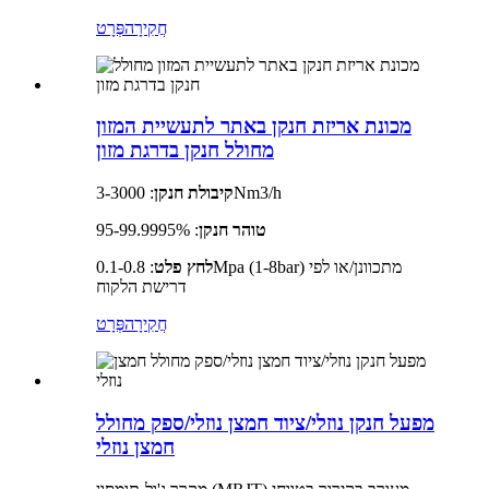
חֲקִירָה
פְּרָט
מכונת אריזת חנקן באתר לתעשיית המזון
מחולל חנקן בדרגת מזון
: 3-3000Nm3/h
קיבולת חנקן
טוהר חנקן
: 95-99.9995%
לחץ פלט
: 0.1-0.8Mpa (1-8bar) מתכוונן/או לפי
דרישת הלקוח
חֲקִירָה
פְּרָט
מפעל חנקן נוזלי/ציוד חמצן נוזלי/ספק מחולל
חמצן נוזלי