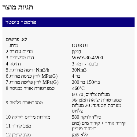
תגיות מוצר
פרמטר בוסטר
לא. פריטים
OURUI
מותג 1
חַמצָן
2 מדיום עבודה
WWY-30-4/200
3 דגם מכשירים
בוכנה - רמה 3
4 דחיסה
30Nm3
5 זרימה מדורגת Nm3/h
4 בר
6 לחץ כניסה מדורג MPa(G)
200 בר/150 בר
7 לחץ פליטה מדורג MPa(G)
C
°
60
≤
8 טמפרטורת אוויר בכניסה
60-70 מעלות צלזיוס,
טמפרטורת יציאת חמצן של
9 טמפרטורת פליטה
מערכת הטעינה: 20 מעלות
צלזיוס
580 סל"ד לדקה
10 מהירות מדחס ר/דקה
קירור אוויר + קירור מים (מים
11 מצב קירור
במחזור פנימי)
ללא שמן
12 מצב שימון