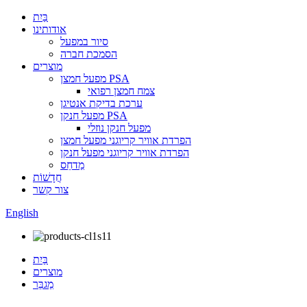
בַּיִת
אודותינו
סיור במפעל
הסמכת חברה
מוצרים
מפעל חמצן PSA
צמח חמצן רפואי
ערכת בדיקת אנטיגן
מפעל חנקן PSA
מפעל חנקן נוזלי
הפרדת אוויר קריוגני מפעל חמצן
הפרדת אוויר קריוגני מפעל חנקן
מַדחֵס
חֲדָשׁוֹת
צור קשר
English
בַּיִת
מוצרים
מַגבֵּר