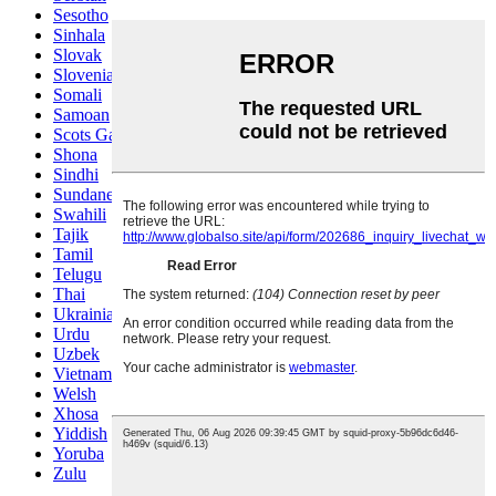
Sesotho
Sinhala
Slovak
Slovenian
Somali
Samoan
Scots Gaelic
Shona
Sindhi
Sundanese
Swahili
Tajik
Tamil
Telugu
Thai
Ukrainian
Urdu
Uzbek
Vietnamese
Welsh
Xhosa
Yiddish
Yoruba
Zulu