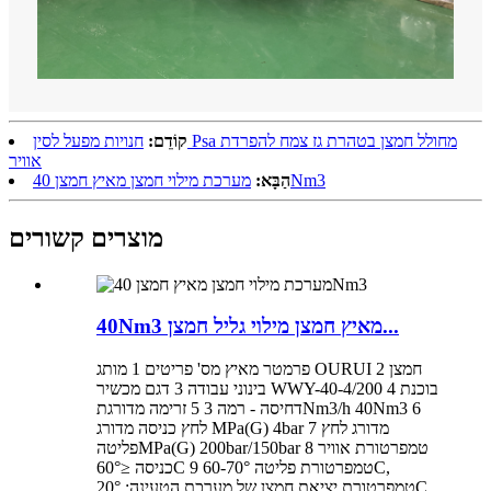
קוֹדֵם:
חנויות מפעל לסין Psa מחולל חמצן בטהרת גז צמח להפרדת
אוויר
מערכת מילוי חמצן מאיץ חמצן 40Nm3
הַבָּא:
מוצרים קשורים
40Nm3 מאיץ חמצן מילוי גליל חמצן...
פרמטר מאיץ מס' פריטים 1 מותג OURUI 2 חמצן
בינוני עבודה 3 דגם מכשיר WWY-40-4/200 4 בוכנת
דחיסה - רמה 3 5 זרימה מדורגתNm3/h 40Nm3 6
לחץ כניסה מדורג MPa(G) 4bar 7 מדורג לחץ
פליטהMPa(G) 200bar/150bar 8 טמפרטורת אוויר
כניסה ≤60°C 9 טמפרטורת פליטה 60-70°C,
טמפרטורת יציאת חמצן של מערכת הטעינה: 20°C