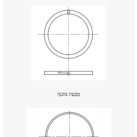
טַבַּעַת בּוּכנָה