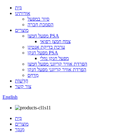
בַּיִת
אודותינו
סיור במפעל
הסמכת חברה
מוצרים
מפעל חמצן PSA
צמח חמצן רפואי
ערכת בדיקת אנטיגן
מפעל חנקן PSA
מפעל חנקן נוזלי
הפרדת אוויר קריוגני מפעל חמצן
הפרדת אוויר קריוגני מפעל חנקן
מַדחֵס
חֲדָשׁוֹת
צור קשר
English
בַּיִת
מוצרים
מַגבֵּר