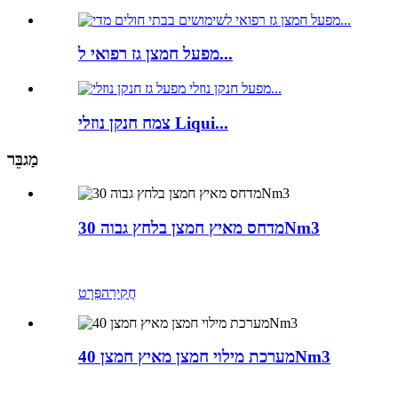
מפעל חמצן גז רפואי ל...
צמח חנקן נוזלי Liqui...
מַגבֵּר
מדחס מאיץ חמצן בלחץ גבוה 30Nm3
חֲקִירָה
פְּרָט
מערכת מילוי חמצן מאיץ חמצן 40Nm3