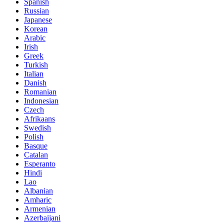
Spanish
Russian
Japanese
Korean
Arabic
Irish
Greek
Turkish
Italian
Danish
Romanian
Indonesian
Czech
Afrikaans
Swedish
Polish
Basque
Catalan
Esperanto
Hindi
Lao
Albanian
Amharic
Armenian
Azerbaijani