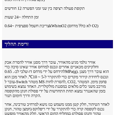
תקופת פעולה רציפה בין שני זמני הפשרה 12 חודשים
זמן התחלה ~24 שעות
צריכת חשמל ספציפית ~0.64kWh/mO2 (לא כולל מדחס O2)
זרימת תהליך
אוויר גולמי מגיע מהאוויר, עובר דרך מסנן אוויר להסרת אבק
וחלקיקים מכאניים אחרים ונכנס למדחס אוויר שאינו סיכה כדי
להידחס על ידי מדחס דו-שלבי לכ-. 0.65MPa(g). הוא עובר דרך מצנן
ונכנס ליחידת קירור מקדים כדי להתקרר ל-5 ~ 10℃. לאחר מכן הוא
עובר ל-Switch מטהר MS להסרת לחות, CO2, פחמן מימן. המטהר
מורכב משני כלים מלאים במסננת מולקולרית. האחד נמצא בשימוש
בזמן שהאננדר נמצא תחת התחדשות על ידי פסולת חנקן מהקופסה
הקרה ודרך חימום תנור.
לאחר הטיהור, חלק קטן ממנו משמש כגז נושא למרחיב טורבינה, אחר
נכנס לקופסה קרה כדי להתקרר על ידי ריפלוקס (חמצן טהור, חנקן
טהור וחנקן פסולת) במחליף החום הראשי. חלק מהאוויר מופשט