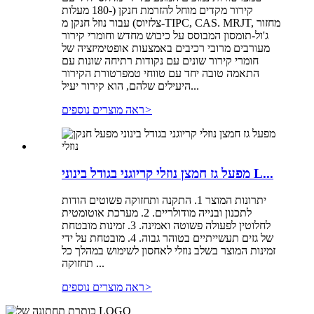
קירור מקדים מוחל להזרמת חנקן (-180 מעלות
צלזיוס) עבור נוזל חנקן מ-TIPC, CAS. MRJT, מחזור
ג'ול-תומסון המבוסס על כיבוש מחדש וחומרי קירור
מעורבים מרובי רכיבים באמצעות אופטימיזציה של
חומרי קירור שונים עם נקודות רתיחה שונות עם
התאמה טובה יחד עם טווחי טמפרטורת הקירור
היעילים שלהם, הוא קירור יעיל...
>
ראה מוצרים נוספים
מפעל גז חמצן נוזלי קריוגני בגודל בינוני L...
יתרונות המוצר 1. התקנה ותחזוקה פשוטים הודות
לתכנון ובנייה מודולריים. 2. מערכת אוטומטית
לחלוטין לפעולה פשוטה ואמינה. 3. זמינות מובטחת
של גזים תעשייתיים בטוהר גבוה. 4. מובטחת על ידי
זמינות המוצר בשלב נוזלי לאחסון לשימוש במהלך כל
תחזוקה ...
>
ראה מוצרים נוספים