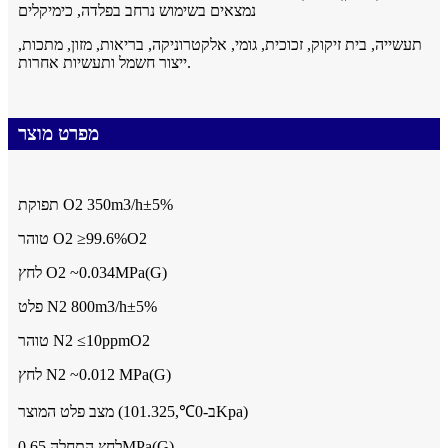
נמצאים בשימוש נרחב בפלדה, כימיקלים
תעשייה, בית זיקוק, זכוכית, גומי, אלקטרוניקה, בריאות, מזון, מתכות,
ייצור חשמל ותעשיות אחרות.
מפרט מוצר
תפוקת O2 350m3/h±5%
טוהר O2 ≥99.6%O2
לחץ O2 ~0.034MPa(G)
פלט N2 800m3/h±5%
טוהר N2 ≤10ppmO2
לחץ N2 ~0.012 MPa(G)
מצב פלט המוצר (ב-0℃,101.325Kpa)
לחץ התחלה 0.65MPa(G)