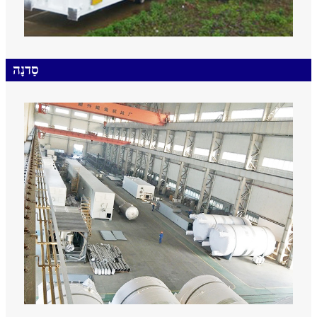
סַדנָה