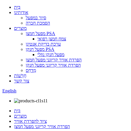
בַּיִת
אודותינו
סיור במפעל
הסמכת חברה
מוצרים
מפעל חמצן PSA
צמח חמצן רפואי
ערכת בדיקת אנטיגן
מפעל חנקן PSA
מפעל חנקן נוזלי
הפרדת אוויר קריוגני מפעל חמצן
הפרדת אוויר קריוגני מפעל חנקן
מַדחֵס
חֲדָשׁוֹת
צור קשר
English
בַּיִת
מוצרים
ציוד להפרדת אוויר
הפרדת אוויר קריוגני מפעל חמצן