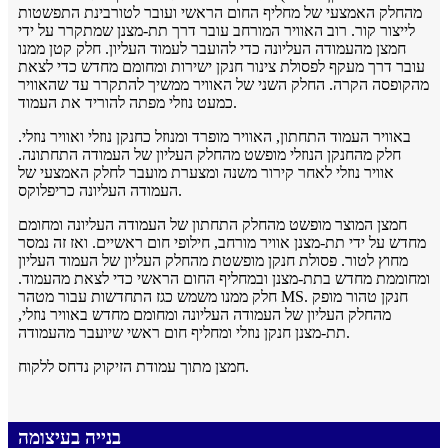
מהחלק האמצעי של מחליף החום הראשי ועובר לטורבינת התפשטות
לייצור קור. רוב האוויר המורחב עובר דרך תת-מצנן שמתקרר על ידי
חמצן מהעמודה העליונה כדי להועבר לעמוד העליון. חלק קטן ממנו
עובר דרך מעקף לפסולת צינור חנקן ישירות ומחומם מחדש כדי לצאת
מהקופסה הקרה. החלק השני של האוויר ממשיך להתקרר עד שהאוויר
כמעט נוזלי מפתה להוריד את העמוד.
באוויר העמוד התחתון, האוויר מופרד ומנוזל כחנקן נוזלי ואוויר נוזלי.
חלק מהחנקן הנוזלי מופשט מהחלק העליון של העמודה התחתונה.
אוויר נוזלי לאחר קירור משנה ומצערת מועבר לחלק האמצעי של
העמודה העליונה כריפלוקס.
חמצן המוצר מופשט מהחלק התחתון של העמודה העליונה ומחומם
מחדש על ידי תת-מצנן אוויר מורחב, חילופי חום ראשיים. ואז זה נמסר
מחוץ לטור. פסולת חנקן מופשטת מהחלק העליון של העמוד העליון
ומחוממת מחדש בתת-מצנן ובמחליף החום הראשי כדי לצאת מהעמוד.
חלק ממנו משמש כגז התחדשות עבור מטהר MS. חנקן טהור מופק
מהחלק העליון של העמודה העליונה ומחומם מחדש באוויר נוזלי,
תת-מצנן חנקן נוזלי ומחליף חום ראשי שיועבר מהעמודה.
חמצן מתוך עמודת הזיקוק נדחס ללקוח.
בנייה בעיצומה