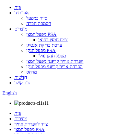
בַּיִת
אודותינו
סיור במפעל
הסמכת חברה
מוצרים
מפעל חמצן PSA
צמח חמצן רפואי
ערכת בדיקת אנטיגן
מפעל חנקן PSA
מפעל חנקן נוזלי
הפרדת אוויר קריוגני מפעל חמצן
הפרדת אוויר קריוגני מפעל חנקן
מַדחֵס
חֲדָשׁוֹת
צור קשר
English
בַּיִת
מוצרים
ציוד להפרדת אוויר
מפעל חמצן PSA