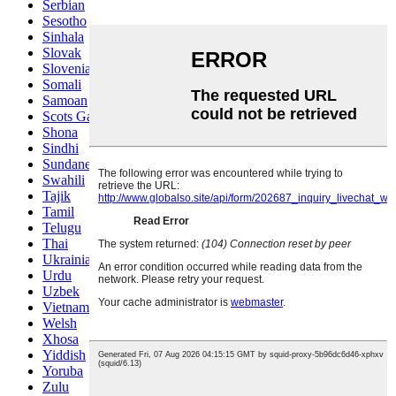
Serbian
Sesotho
Sinhala
Slovak
Slovenian
Somali
Samoan
Scots Gaelic
Shona
Sindhi
Sundanese
Swahili
Tajik
Tamil
Telugu
Thai
Ukrainian
Urdu
Uzbek
Vietnamese
Welsh
Xhosa
Yiddish
Yoruba
Zulu