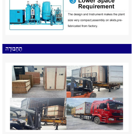
תַחְבּוּרָה