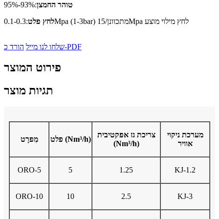
טוהר החמצן
:93%-95%
:0.1-0.3Mpa (1-3bar) מתכוונן/15Mpa לחץ מילוי מוצע
לחץ פלט
הורד כ-PDF
שלחו לנו מייל
פירוט המוצר
תגיות מוצר
מערכת ניקוי
צריכת גז אפקטיבית
פלט (Nm³/h)
מִפרָט
אוויר
(Nm³/h)
ORO-5
5
1.25
KJ-1.2
ORO-10
10
2.5
KJ-3