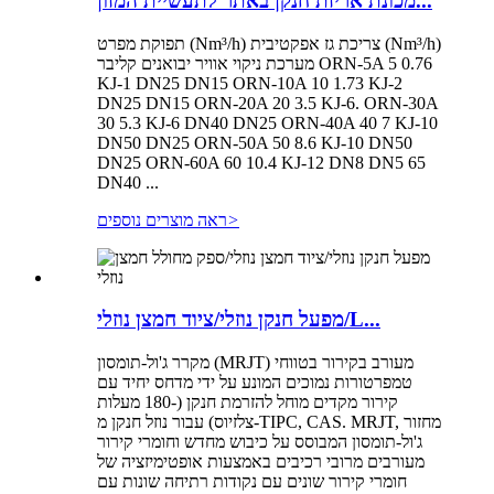
מכונת אריזת חנקן באתר לתעשיית המזון...
תפוקת מפרט (Nm³/h) צריכת גז אפקטיבית (Nm³/h)
מערכת ניקוי אוויר יבואנים קליבר ORN-5A 5 0.76
KJ-1 DN25 DN15 ORN-10A 10 1.73 KJ-2
DN25 DN15 ORN-20A 20 3.5 KJ-6. ORN-30A
30 5.3 KJ-6 DN40 DN25 ORN-40A 40 7 KJ-10
DN50 DN25 ORN-50A 50 8.6 KJ-10 DN50
DN25 ORN-60A 60 10.4 KJ-12 DN8 DN5 65
DN40 ...
>
ראה מוצרים נוספים
מפעל חנקן נוזלי/ציוד חמצן נוזלי/L...
מקרר ג'ול-תומסון (MRJT) מעורב בקירור בטווחי
טמפרטורות נמוכים המונע על ידי מדחס יחיד עם
קירור מקדים מוחל להזרמת חנקן (-180 מעלות
צלזיוס) עבור נוזל חנקן מ-TIPC, CAS. MRJT, מחזור
ג'ול-תומסון המבוסס על כיבוש מחדש וחומרי קירור
מעורבים מרובי רכיבים באמצעות אופטימיזציה של
חומרי קירור שונים עם נקודות רתיחה שונות עם