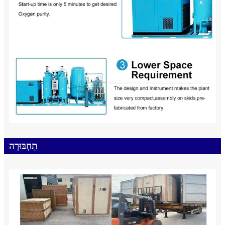
תַחְבּוּרָה