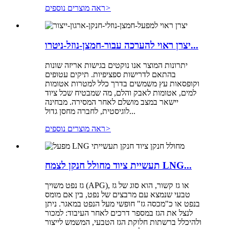
>
ראה מוצרים נוספים
יצרן ראוי להערכה עבור-חמצן-נוזל-ניטרו...
יתרונות המוצר אנו נוקטים בגישות אריזה שונות
בהתאם לדרישות ספציפיות. תיקים עטופים
וקופסאות עץ משמשים בדרך כלל למטרות אטומות
למים, אטומות לאבק והלם, מה שמבטיח שכל ציוד
יישאר במצב מושלם לאחר המסירה. מבחינה
לוגיסטית, לחברה מחסן גדול...
>
ראה מוצרים נוספים
תעשיית ציוד מחולל חנקן לצמח LNG...
גז נפט משויך (APG), או גז קשור, הוא סוג של גז
טבעי שנמצא עם מרבצים של נפט, בין אם מומס
בנפט או כ"מכסה גז" חופשי מעל הנפט במאגר. ניתן
לנצל את הגז במספר דרכים לאחר העיבוד: למכור
ולהיכלל ברשתות חלוקת הגז הטבעי, המשמש לייצור